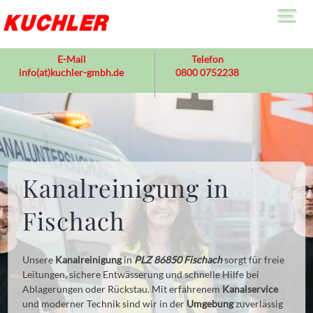
Ka
E-Mail
Telefon
info(at)kuchler-gmbh.de
0800 0752238
Le
>
K
Ab
R
T
Üb
>
U
Kanalreinigung in
F
Ko
Fischach
Unsere
Kanalreinigung
in
PLZ 86850 Fischach
sorgt für freie
Leitungen, sichere Entwässerung und schnelle Hilfe bei
Ablagerungen oder Rückstau. Mit erfahrenem
Kanalservice
und moderner Technik sind wir in der
Umgebung
zuverlässig